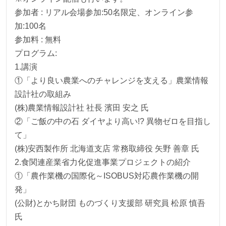
参加者 : リアル会場参加:50名限定、オンライン参
加:100名
参加料 : 無料
プログラム:
1.講演
①「より良い農業へのチャレンジを支える」農業情報
設計社の取組み
(株)農業情報設計社 社長 濱田 安之 氏
②「ご飯の中の石 ダイヤより高い!? 異物ゼロを目指し
て」
(株)安西製作所 北海道支店 常務取締役 矢野 善章 氏
2.食関連産業省力化促進事業プロジェクトの紹介
①「農作業機の国際化～ISOBUS対応農作業機の開
発」
(公財)とかち財団 ものづくり支援部 研究員 松原 慎吾
氏