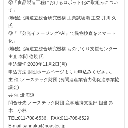
②「食品製造工程におけるロボット化の取組みについ
て」
(地独)北海道立総合研究機構 工業試験場 主査 井川 久
氏
③「『分光イメージング×AI』で異物検査をスマート
化」
(地独)北海道立総合研究機構 ものづくり支援センター
主査 本間 稔規 氏
申込締切:2020年11月2日(月)
申込方法:財団ホームページよりお申込みください。
主 催 :ノーステック財団 (食関連産業省力化促進事業協
議会)
共 催 :北海道
問合せ先:ノーステック財団 産学連携支援部 担当:鈴
木、小林
TEL:011-708-6536、FAX:011-708-6529
E-mail:sangaku@noastec.jp