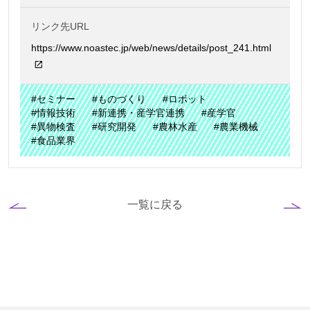
リンク先URL
https://www.noastec.jp/web/news/details/post_241.html
#セミナー
#ものづくり
#ロボット
#情報技術
#新連携・産学官連携
#産学官
#異物検査
#研究開発
#農林水産
#農業機械
#食品業界
一覧に戻る