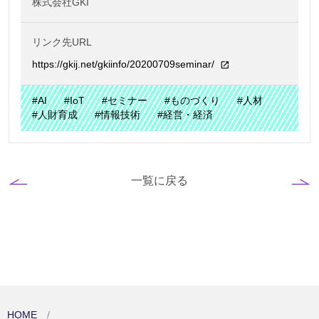
株式会社GKI
リンク先URL
https://gkij.net/gkiinfo/20200709seminar/
#AI
#IoT
#セミナー
#ものづくり
#人材
#人財育成
#情報技術
#経営・経済
一覧に戻る
HOME