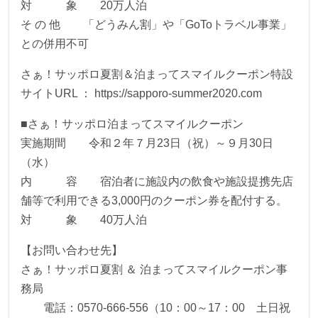
対 象 20万人泊
そ の 他 「どうみん割」や「GoToトラベル事業」
との併用不可
さぁ！サッポロ夏割＆泊まってスマイルクーポン特設
サイトURL ： https://sapporo-summer2020.com
■さぁ！サッポロ泊まってスマイルクーポン
実施期間 令和２年７月23日（祝）～９月30日
（水）
内 容 宿泊者に施設内の飲食や施設提携先店
舗等で利用できる3,000円のクーポン券を配付する。
対 象 40万人泊
【お問い合わせ先】
さぁ！サッポロ夏割 ＆ 泊まってスマイルクーポン事
務局
電話：0570-666-556（10：00～17：00 土日祝