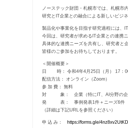
ノーステック財団・札幌市では、札幌市
研究とIT企業との融合による新しいビジ
製品化や事業化を目指す研究過程には、I
今回は、研究者が求めるIT企業との連携
具体的な連携ニーズを共有し、研究者と
皆様のご参加をお待ちしております。
＜開催概要＞
日 時： 令和4年4月25日（月） 17：00
配信方法： オンライン（Zoom）
参 加 費： 無料
対 象： 企業（特にIT、AI分野の
発 表： 事例発表1件＋ニーズ6件
（詳細は下記URLを参照ください）
申 込 み：
https://forms.gle/4nz8xv2Ut