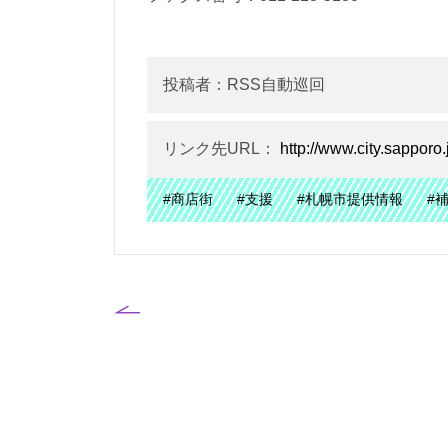
投稿者：RSS自動巡回
リンク先URL：
http://www.city.sapporo
#商店街
#支援
#札幌市提供情報
#