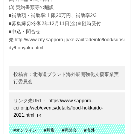
(3) 契約書類等の翻訳
■補助額・補助率:上限20万円、補助率2/3
■募集締切:令和2年12月11日(金)※随時受付
■申込・問合せ
先:http://www.city.sapporo.jp/keizai/tradeinfo/food/subsi
dy/honyaku.html
投稿者：北海道ブランド海外展開強化支援事業実
行委員会
リンク先URL：
https://www.sapporo-
cci.or.jp/web/events/details/food-hokkaido-
2021.html
#オンライン
#募集
#商談会
#海外