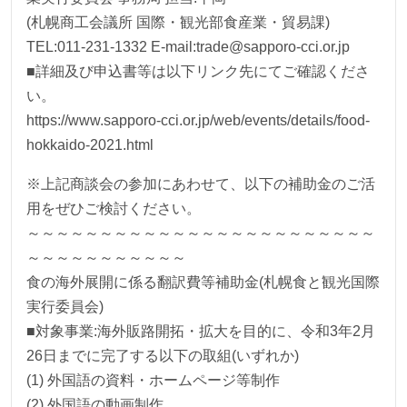
(札幌商工会議所 国際・観光部食産業・貿易課)
TEL:011-231-1332 E-mail:trade@sapporo-cci.or.jp
■詳細及び申込書等は以下リンク先にてご確認くださ
い。
https://www.sapporo-cci.or.jp/web/events/details/food-
hokkaido-2021.html
※上記商談会の参加にあわせて、以下の補助金のご活
用をぜひご検討ください。
～～～～～～～～～～～～～～～～～～～～～～～～
～～～～～～～～～～～
食の海外展開に係る翻訳費等補助金(札幌食と観光国際
実行委員会)
■対象事業:海外販路開拓・拡大を目的に、令和3年2月
26日までに完了する以下の取組(いずれか)
(1) 外国語の資料・ホームページ等制作
(2) 外国語の動画制作