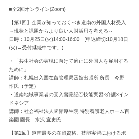
■全2回オンライン(Zoom)
【第1回】企業が知っておくべき道南の外国人材受入
～現状と課題からより良い人財活用を考える～
日時：10月25日(火)14:00-16:00 (申込締切:10月18日
(火)→受付継続中です。)
・「共生社会の実現に向けて適正に外国人を雇用する
ために」
講師：札幌出入国在留管理局函館出張所 所長 今野
悟氏（予定）
・道南地域事業者の受入奮闘記①技能実習×介護×イン
ドネシア
講師：社会福祉法人函館厚生院 特別養護老人ホーム百
楽園 園長 水沢 宜史氏
【第2回】道南最多の在留資格、技能実習におけるポ