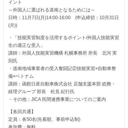
イント
～外国人に選ばれる道南となるためには～
日時：11月7日(月)14:00-16:00 (申込締切：10月31日
(月))
・「技能実習制度を活用するポイント/外国人技能実習
生の適正な受入」
講師：外国人技能実習機構 札幌事務所 所長 北河 実
則氏
・道南地域事業者の受入奮闘記②技能実習×自動車整
備×ベトナム
講師：函館日産自動車株式会社 店舗支援本部 総務・
経理グループ 部長 松見 紀行氏
・その他：JICA 民間連携事業についてのご案内
【各回共通】
定員：各50名(先着順、事前申込制)
参加費：無料