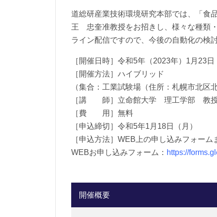
道総研産業技術環境研究本部では、「食
王 忠奎准教授をお招きし、様々な種類
ライン配信ですので、今後の自動化の検
［開催日時］令和5年（2023年）1月23日（月
［開催方法］ハイブリッド
（集合：工業試験場（住所：札幌市北区北1
［講 師］立命館大学 理工学部 教授
［費 用］無料
［申込締切］令和5年1月18日（月）
［申込方法］WEB上の申し込みフォーム
WEBお申し込みフォーム：
https://forms
開催概要