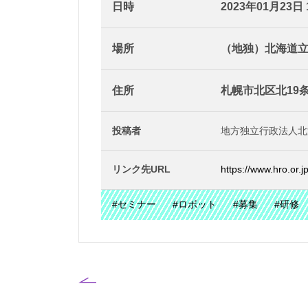
日時
2023年01月23日 13
場所
（地独）北海道
住所
札幌市北区北19条
投稿者
地方独立行政法人北
リンク先URL
https://www.hro.or.j
#セミナー
#ロボット
#募集
#研修