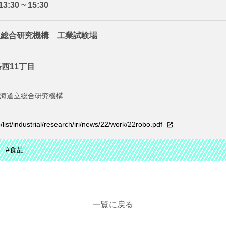
:30 ~ 15:30
立総合研究機構 工業試験場
西11丁目
海道立総合研究機構
p/list/industrial/research/iri/news/22/work/22robo.pdf
#食品
一覧に戻る