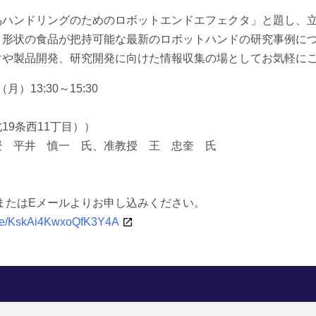
品ハンドリングのためのロボットエンドエフェクタ」と題し、
・形状の食品が把持可能な最新のロボットハンドの研究事例に
討や製品開発、研究開発に向けた情報収集の場としてお気軽に
）13:30～15:30
9条西11丁目））
 平井 慎一 氏、准教授 王 忠奎 氏
またはEメールよりお申し込みください。
.gle/KskAi4KwxoQfK3Y4A