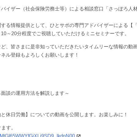
ドバイザー（社会保険労務士等）による相談窓口「さっぽろ人
関する情報提供として、ひとサポの専門アドバイザーによる【
ート10～20分程度でご視聴していただけるミニセミナーです。
など、皆さまに是非知っていただきたいタイムリーな情報の動
ンネル登録もよろしくお願いします！
る面談の運用方法を解説します～
働と休日労働】についての動画を公開します。お楽しみに！
けます。
m_TwMtGI65WWYfGjXLj9SD9_IkdnN00