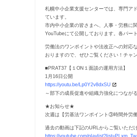
札幌中小企業支援センターでは、専門ア
ています。
市内中小企業の皆さまへ、人事・労務に
YouTubeにて公開しております。各パ
労働法のワンポイントや法改正への対応
おりますので、ぜひご覧ください！チャ
■PRAT37【１ON１面談の運用方法】
1月16日公開
https://youtu.be/Lp0Y2v8dxSU
～部下の成長促進や組織力強化につなが
★お知らせ★
次週は【労基法ワンポイント③時間外労
過去の動画は下記のURLからご覧いただ
https://youtube.com/playlist?list=PLx