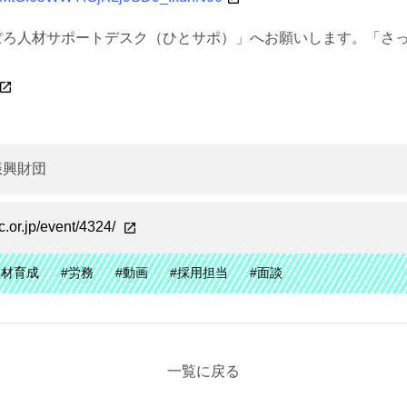
ぽろ人材サポートデスク（ひとサポ）」へお願いします。「さ
。
振興財団
c.or.jp/event/4324/
人材育成
#労務
#動画
#採用担当
#面談
一覧に戻る