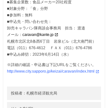
■募集企業数：食品メーカー20社程度
■対象分野：「食」分野
■参加料：無料
■申込先・問い合わせ先：
卸売キャラバン隊商談会事務局 担当： 渡邉
メール：
caravan@kante.jp
札幌市北区北8条西6丁目 岩泉ビル（北大南門前）
電話（011）676-4612 ＦＡＸ（011）676-4786
■申込み締切：2023年6月14日（水）
※詳細の確認・申込書は下記URLをご覧ください。
http://www.city.sapporo.jp/keizai/caravan/index.html
投稿者：札幌市経済観光局