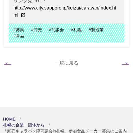
リンク先URL：
http://www.city.sapporo.jp/keizai/caravan/index.ht
ml
#募集
#卸売
#商談会
#札幌
#製造業
#食品
一覧に戻る
HOME
札幌の企業・団体から
「卸売キャラバン隊商談会in札幌」参加食品メーカー募集のご案内