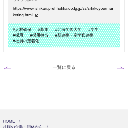
https://www.ishikari.pref.hokkaido.lg.jp/ss/srk/koyou/mar
keting.html
#人材確保
#募集
#北海学園大学
#学生
#採用
#採用担当
#新連携・産学官連携
#社員の定着化
一覧に戻る
HOME
札幌の企業・団体から