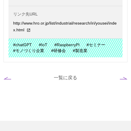
リンク先URL
http://www.hro.or.jp/list/industrial/research/iri/yousei/inde
x.html
#chatGPT
#IoT
#RaspberryPi
#セミナー
#モノづくり企業
#研修会
#製造業
一覧に戻る