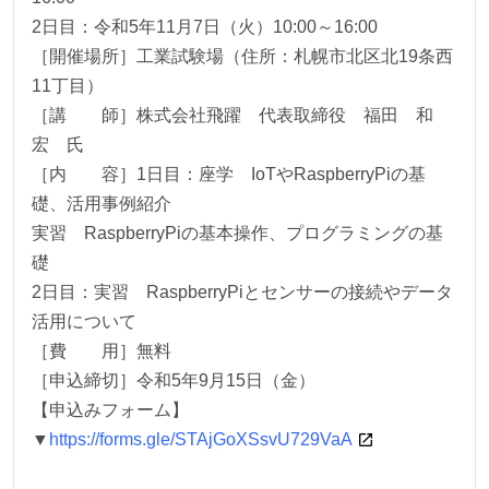
2日目：令和5年11月7日（火）10:00～16:00
［開催場所］工業試験場（住所：札幌市北区北19条西
11丁目）
［講 師］株式会社飛躍 代表取締役 福田 和
宏 氏
［内 容］1日目：座学 IoTやRaspberryPiの基
礎、活用事例紹介
実習 RaspberryPiの基本操作、プログラミングの基
礎
2日目：実習 RaspberryPiとセンサーの接続やデータ
活用について
［費 用］無料
［申込締切］令和5年9月15日（金）
【申込みフォーム】
▼
https://forms.gle/STAjGoXSsvU729VaA