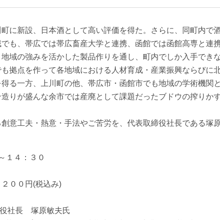
川町に新設、日本酒として高い評価を得た。さらに、同町内で
域でも、帯広では帯広畜産大学と連携、函館では函館高専と連
う地域の強みを活かした製品作りを通し、町内でしか入手でき
でも拠点を作って各地域における人材育成・産業振興ならびに
を得る一方、上川町の他、帯広市・函館市でも地域の学術機関
ン造りが盛んな余市では産廃として課題だったブドウの搾りか
る創意工夫・熱意・手法やご苦労を、代表取締役社長である塚
０～１４：３０
２００円(税込み)
締役社長 塚原敏夫氏