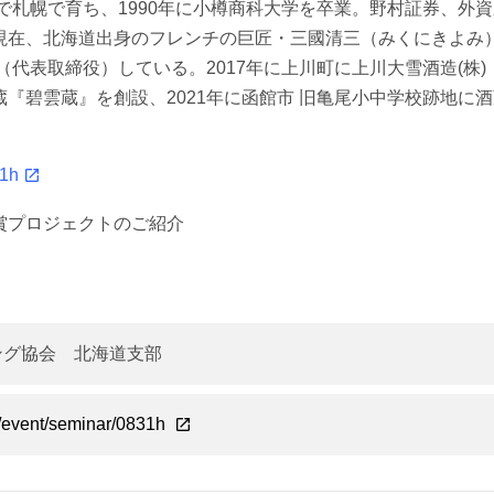
まで札幌で育ち、1990年に小樽商科大学を卒業。野村証券、外
ら現在、北海道出身のフレンチの巨匠・三國清三（みくにきよみ
営（代表取締役）している。2017年に上川町に上川大雪酒造(株)
蔵『碧雲蔵』を創設、2021年に函館市 旧亀尾小中学校跡地に
31h
賞プロジェクトのご紹介
ング協会 北海道支部
g/event/seminar/0831h