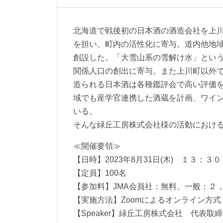
北海道で戦後初の日本酒の酒造会社を上
を担い、町内の活性化に寄与。道内他地
創設した。「大雪山系の雪解け水」とい
関係人口の創出に寄与。また上川町以外
造られる日本酒は各種鑑評会で高い評価
域でも産学官連携した酒蔵を計画、ワイ
いる。
そんな緑丘工房株式会社様の活動におけ
≪開催要領≫
【日時】2023年8月31日(木) １３：３
【定員】100名
【参加料】JMA会員社：無料、一般：２，
【実施方法】Zoomによるオンライン方式
【Speaker】緑丘工房株式会社 代表取