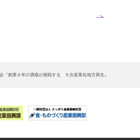
会『創業６年の酒蔵が挑戦する ６次産業化地方再生』