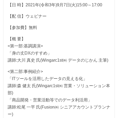
【日 時】2021年(令和3年)9月7日(火)15:00～17:00
【配 信】ウェビナー
【参加費】無料
【概 要】
<第一部:基調講演>
「身の丈DXのすすめ」
講師:大川 真史 氏(Wingarc1st㈱ データのじかん 主筆)
<第二部:事例紹介>
「ITツールを活用したデータの見える化」
講師:森 健太 氏(Wingarc1st㈱ 営業・ソリューション本
部)
「商品開発・営業活動等でのデータ利活用」
講師:松尾 一平 氏(Fusion㈱ シニアアカウントプランナ
ー)