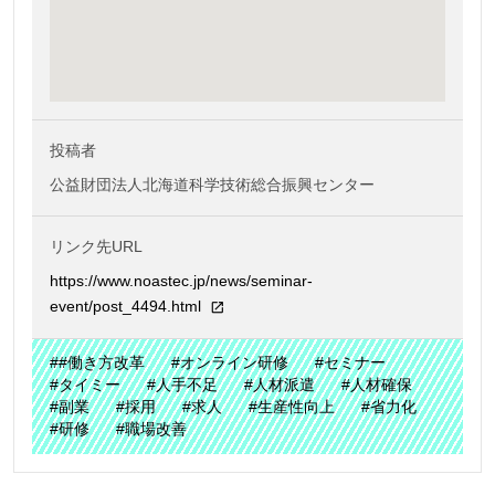
投稿者
公益財団法人北海道科学技術総合振興センター
リンク先URL
https://www.noastec.jp/news/seminar-
event/post_4494.html
##働き方改革
#オンライン研修
#セミナー
#タイミー
#人手不足
#人材派遣
#人材確保
#副業
#採用
#求人
#生産性向上
#省力化
#研修
#職場改善