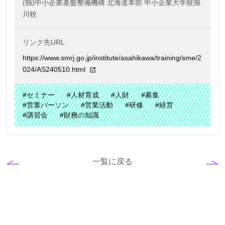
(独)中小企業基盤整備機構 北海道本部 中小企業大学校旭
川校
リンク先URL
https://www.smrj.go.jp/institute/asahikawa/training/sme/2
024/AS240510.html
#セミナー
#人材育成
#人財
#募集
#営業パーソン
#営業活動
#研修
#経営
#講習会
#財務の知識
一覧に戻る