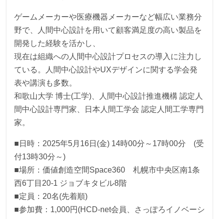
ゲームメーカーや医療機器メーカーなど幅広い業務分
野で、人間中心設計を用いて顧客満足度の高い製品を
開発した経験を活かし、
現在は組織への人間中心設計プロセスの導入に注力し
ている。人間中心設計やUXデザインに関する学会発
表や講演も多数。
和歌山大学 博士(工学)、人間中心設計推進機構 認定人
間中心設計専門家、日本人間工学会 認定人間工学専門
家。
■日時：2025年5月16日(金) 14時00分～17時00分 (受
付13時30分～)
■場所：価値創造空間Space360 札幌市中央区南1条
西6丁目20-1 ジョブキタビル8階
■定員：20名(先着順)
■参加費：1,000円(HCD-net会員、さっぽろイノベーシ