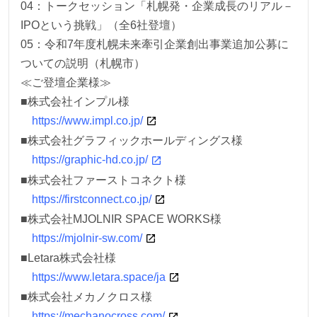
04：トークセッション「札幌発・企業成長のリアル－
IPOという挑戦」（全6社登壇）
05：令和7年度札幌未来牽引企業創出事業追加公募に
ついての説明（札幌市）
≪ご登壇企業様≫
■株式会社インプル様
https://www.impl.co.jp/
■株式会社グラフィックホールディングス様
https://graphic-hd.co.jp/
■株式会社ファーストコネクト様
https://firstconnect.co.jp/
■株式会社MJOLNIR SPACE WORKS様
https://mjolnir-sw.com/
■Letara株式会社様
https://www.letara.space/ja
■株式会社メカノクロス様
https://mechanocross.com/