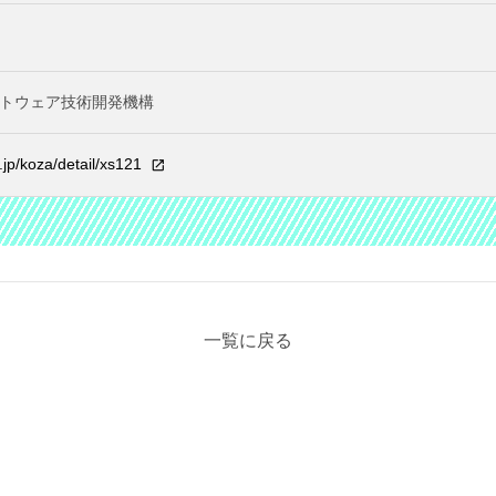
トウェア技術開発機構
.jp/koza/detail/xs121
一覧に戻る