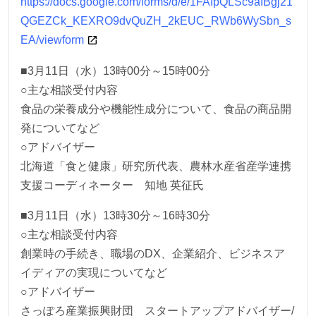
https://docs.google.com/forms/d/e/1FAIpQLSc9aIBgj21
QGEZCk_KEXRO9dvQuZH_2kEUC_RWb6WySbn_s
EA/viewform
■3月11日（水）13時00分～15時00分
○主な相談受付内容
食品の栄養成分や機能性成分について、食品の商品開
発についてなど
○アドバイザー
北海道「食と健康」研究所代表、農林水産省産学連携
支援コーディネーター 知地 英征氏
■3月11日（水）13時30分～16時30分
○主な相談受付内容
創業時の手続き、職場のDX、企業紹介、ビジネスア
イディアの実現についてなど
○アドバイザー
さっぽろ産業振興財団 スタートアップアドバイザー/