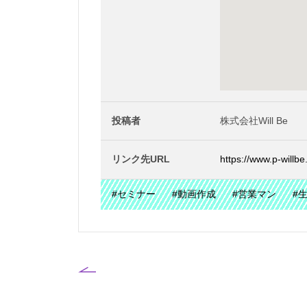
投稿者
株式会社Will Be
リンク先URL
https://www.p-willb
#セミナー
#動画作成
#営業マン
#生