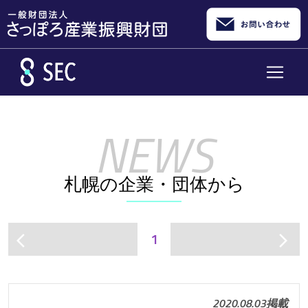
メインコンテンツへスキップ
札幌の企業・団体から
1
arrow_back_ios
arrow_forward_ios
2020.08.03掲載