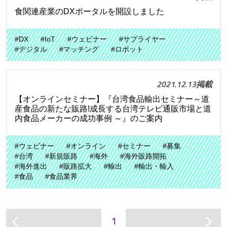
食関連産業のDXポータルを開設しました
#DX
#IoT
#ウェビナー
#サプライヤー
#デジタル
#マッチング
#ロボット
2021.12.13掲載
【オンラインセミナー】『台湾食品輸出セミナー～道
産食品の新たな販路!成長する台湾テレビ通販市場と道
内食品メーカーの成功事例 ～』のご案内
#ウェビナー
#オンライン
#セミナー
#募集
#台湾
#新規販路
#海外
#海外販路開拓
#海外進出
#販路拡大
#輸出
#輸出・輸入
#食品
#食品業界
1
arrow_back_ios
arrow_forward_ios