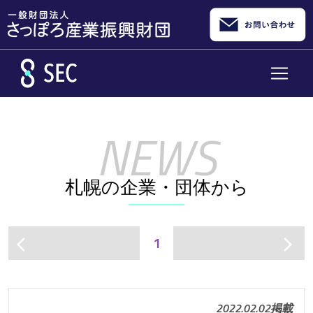
メインコンテンツへスキップ
札幌の企業・団体から
1
arrow_back_ios
arrow_forward_ios
2022.02.02掲載