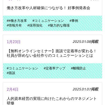
働き方改革や人材確保につながる！ 好事例発表会
##働き方改革
#コミュニケーション
#事例
#情報共有
#採用強化
#魅力的な職場
2025.01.08掲載
1月23日
【無料オンラインセミナー】面談で定着率が変わる！
社員が辞めない会社作りのコミュニケーションとは
#コミュニケーション
#定着率アップ
#離職防止
#面談
2025.01.07掲載
2月4日
人的資本経営の実現に向けたこれからのマネジメント
研修