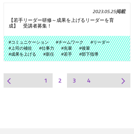
2023.05.25掲載
【若手リーダー研修～成果を上げるリーダーを育
成】 受講者募集！
#コミュニケーション
#チームワーク
#リーダー
#上司の補佐
#仕事力
#先輩
#後輩
#成果を上げる
#新任
#若手
#部下指導
1
2
3
4
arrow_back_ios
arrow_forward_ios