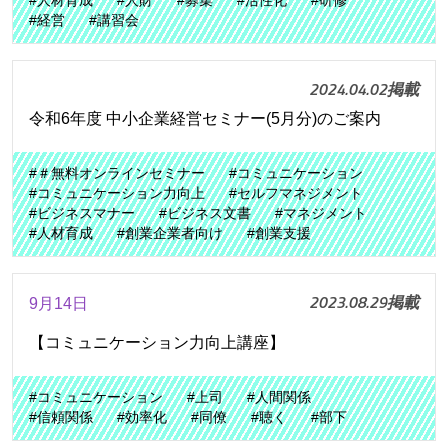
#人材育成
#人財
#募集
#活性化
#研修
#経営
#講習会
2024.04.02掲載
令和6年度 中小企業経営セミナー(5月分)のご案内
#＃無料オンラインセミナー
#コミュニケーション
#コミュニケーション力向上
#セルフマネジメント
#ビジネスマナー
#ビジネス文書
#マネジメント
#人材育成
#創業企業者向け
#創業支援
2023.08.29掲載
9月14日
【コミュニケーション力向上講座】
#コミュニケーション
#上司
#人間関係
#信頼関係
#効率化
#同僚
#聴く
#部下