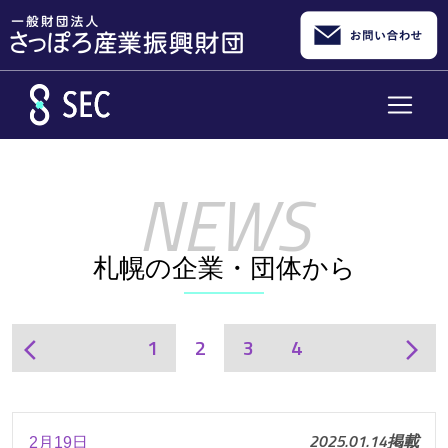
メインコンテンツへスキップ
札幌の企業・団体から
1
2
3
4
arrow_back_ios
arrow_forward_ios
2025.01.14掲載
2月19日