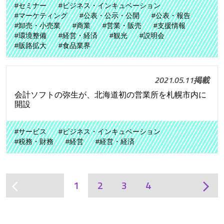
#セミナー
#ビジネス・インキュベーション
#マーケティング
#公表・公示・公開
#公表・報告
#卸売・小売業
#商業
#営業・販売
#支援情報
#環境整備
#経営・経済
#観光
#説明会
#販路拡大
#食品業界
2021.05.11掲載
会計ソフトの弥生が、北海道初の営業所を札幌市内に
開設
#サービス
#ビジネス・インキュベーション
#税務・財務
#経営
#経営・経済
1
2
3
4
arrow_back_ios
arrow_forward_ios