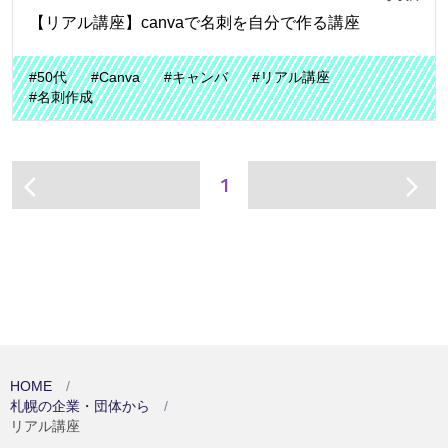
【リアル講座】canvaで名刺を自分で作る講座
#50代
#Canva
#キャンバ
#リアル講座
#名刺作成
1
arrow_back_ios
arrow_forward_ios
HOME
札幌の企業・団体から
リアル講座