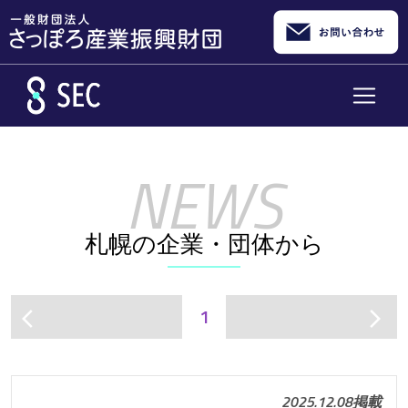
メインコンテンツへスキップ
札幌の企業・団体から
1
arrow_back_ios
arrow_forward_ios
2025.12.08掲載