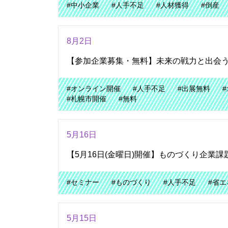
#中小企業
#人手不足
#人材獲得
#倒産
8月2日
【参加企業募集・無料】未来の戦力と出会う！
#オンライン開催
#人手不足
#出展無料
#札幌市開催
#無料
5月16日
【5月16日(金曜日)開催】ものづくり企業
#セミナー
#ものづくり
#人手不足
#省エ
5月15日