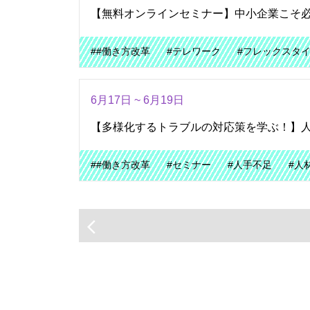
【無料オンラインセミナー】中小企業こそ
##働き方改革
#テレワーク
#フレックスタ
6月17日 ~ 6月19日
【多様化するトラブルの対応策を学ぶ！】
##働き方改革
#セミナー
#人手不足
#人
arrow_back_ios