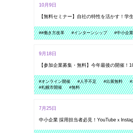
10月9日
【無料セミナー】自社の特性を活かす！学
##働き方改革
#インターンシップ
#中小企
9月18日
【参加企業募集・無料】今年最後の開催！10
#オンライン開催
#人手不足
#出展無料
#札幌市開催
#無料
7月25日
中小企業 採用担当者必見！YouTubeｘInst