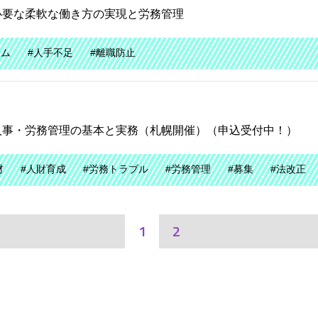
必要な柔軟な働き方の実現と労務管理
イム
#人手不足
#離職防止
人事・労務管理の基本と実務（札幌開催）（申込受付中！）
材
#人財育成
#労務トラブル
#労務管理
#募集
#法改正
1
2