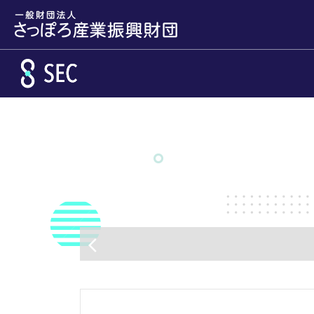
メインコンテンツへスキップ
arrow_back_ios