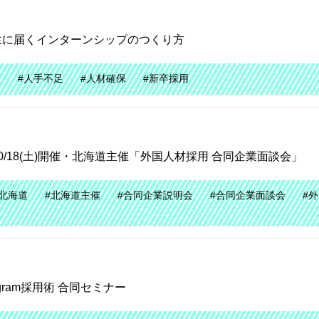
生に届くインターンシップのつくり方
業
#人手不足
#人材確保
#新卒採用
/18(土)開催・北海道主催「外国人材採用 合同企業面談会」
#北海道
#北海道主催
#合同企業説明会
#合同企業面談会
#
agram採用術 合同セミナー