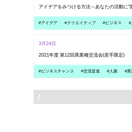
アイデアをみつける方法～あなたの活動に“
#アイデア
#クリエイティブ
#ビジネス
3月24日
2021年度 第12回異業種交流会(若手限定)
#ビジネスチャンス
#交流促進
#人脈
#
arrow_back_ios