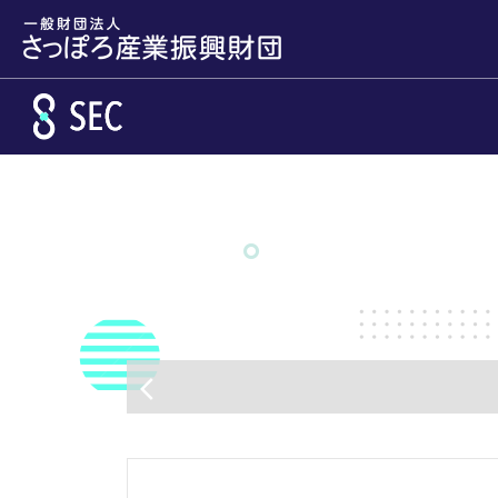
メインコンテンツへスキップ
arrow_back_ios