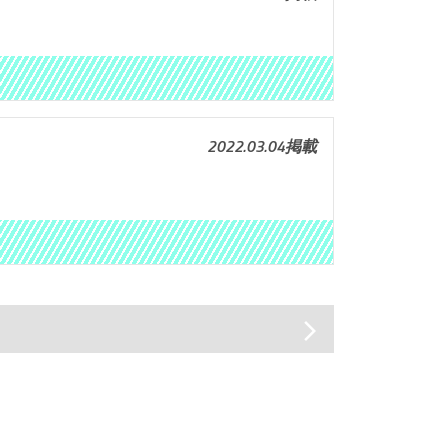
2022.03.04掲載
arrow_forward_ios