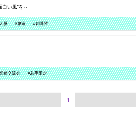
面白い風”を～
#人脈
#創造
#創造性
異業種交流会
#若手限定
1