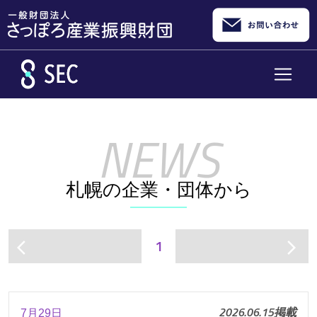
メインコンテンツへスキップ
札幌の企業・団体から
1
arrow_back_ios
arrow_forward_ios
2026.06.15掲載
7月29日