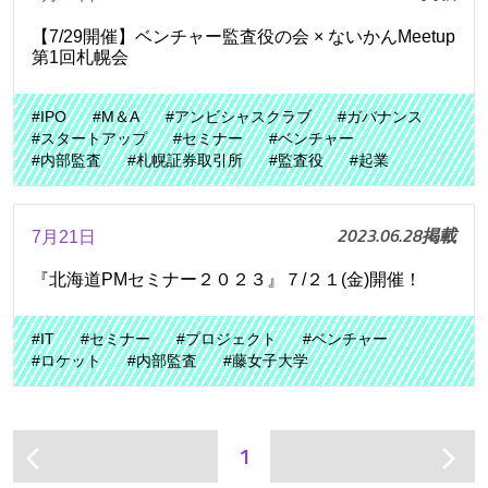
【7/29開催】ベンチャー監査役の会 × ないかんMeetup
第1回札幌会
#IPO
#M＆A
#アンビシャスクラブ
#ガバナンス
#スタートアップ
#セミナー
#ベンチャー
#内部監査
#札幌証券取引所
#監査役
#起業
2023.06.28掲載
7月21日
『北海道PMセミナー２０２３』７/２１(金)開催！
#IT
#セミナー
#プロジェクト
#ベンチャー
#ロケット
#内部監査
#藤女子大学
1
arrow_back_ios
arrow_forward_ios