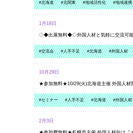
#北海道
#北関東
#地域活性化
#地域連携
1月18日
◇◆出展無料◆◇外国人材と気軽に交流可能！2025/
#交流会
#人手不足
#北海道
#外国人材
10月29日
★参加無料★10/29(火)北海道主催 外国
#セミナー
#人手不足
#北海道
#外国人材
2月3日
★参加費無料★札幌市主催 外国人材向け『