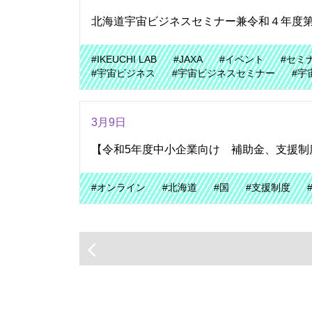
北海道宇宙ビジネスセミナー兼令和４年度
#IKEUCHI LAB
#JAXA
#イベント
#セミ
#宇宙ビジネス
#宇宙ビジネスセミナー
#宇
3月9日
【令和5年度中小企業向け 補助金、支援制
#オンライン
#北海道
#国
#支援制度
arrow_back_ios