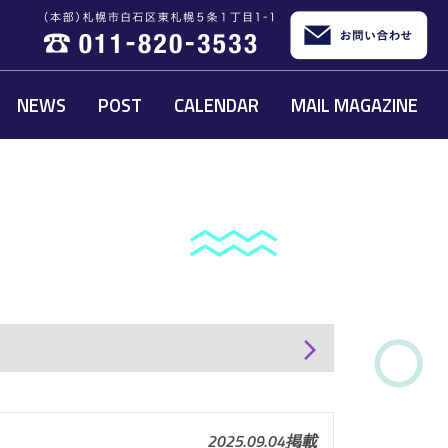
NEWS
POST
CALENDAR
MAIL MAGAZINE
arrow_forward_ios
2025.09.04掲載