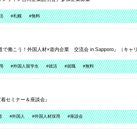
活
#札幌
#無料
で働こう！外国人材×道内企業 交流会 in Sapporo』（キ
用
#外国人留学生
#就活
#就職
#無料
定着セミナー＆座談会』
道
#外国人
#外国人材採用
#座談会