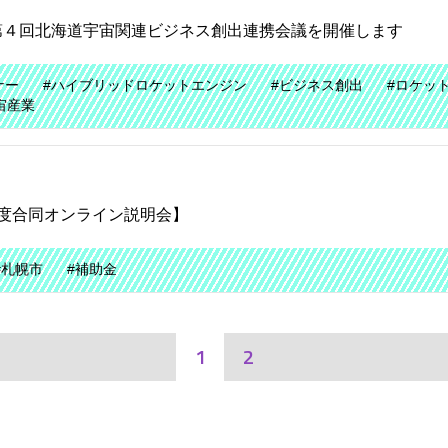
第４回北海道宇宙関連ビジネス創出連携会議を開催します
ナー
#ハイブリッドロケットエンジン
#ビジネス創出
#ロケッ
宙産業
度合同オンライン説明会】
#札幌市
#補助金
1
2