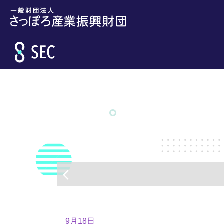
メインコンテンツへスキップ
arrow_back_ios
9月18日