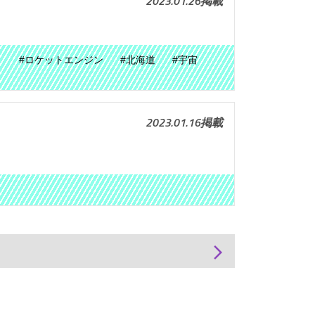
2023.01.26掲載
ト
#ロケットエンジン
#北海道
#宇宙
2023.01.16掲載
arrow_forward_ios