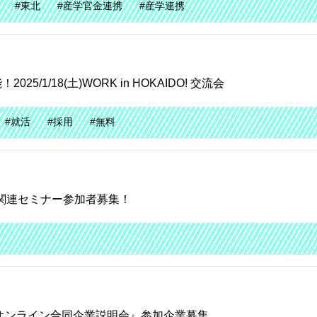
#東北
#産学官金連携
#産学連携
1/18(土)WORK in HOKAIDO! 交流会
#就活
#採用
#無料
人材関連セミナー参加者募集！
オンライン合同企業説明会』参加企業募集