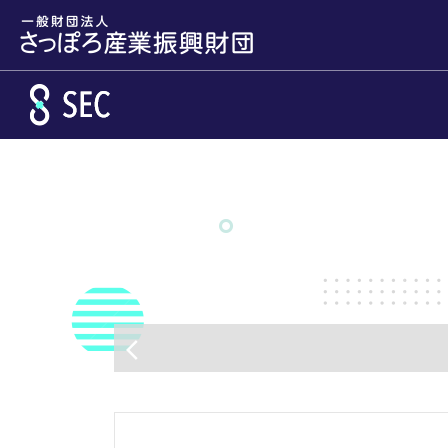
メインコンテンツへスキップ
arrow_back_ios