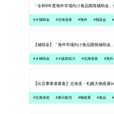
「令和8年度海外市場向け食品開発補助金」
#＃補助金
#北海道産
#海外
#相談会
【補助金】「海外市場向け食品開発補助金
#＃補助金
#＃販路拡大
#北海道産
#海外
【出店事業者募集】北海道・札幌大物産展i
#北海道産
#展示販売
#物産展
#食品