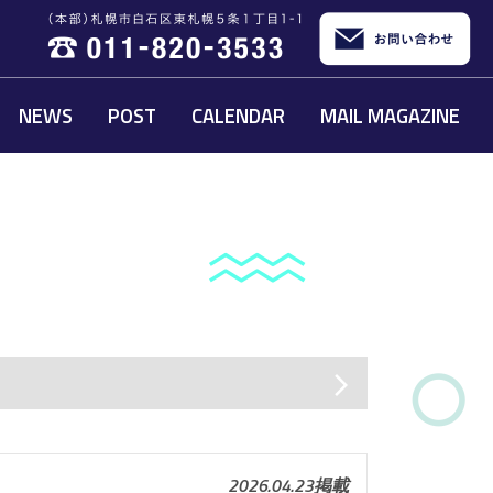
NEWS
POST
CALENDAR
MAIL MAGAZINE
arrow_forward_ios
2026.04.23掲載