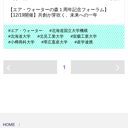
【エア・ウォーターの森１周年記念フォーラム】
【12/19開催】共創が芽吹く、未来への一年
#エア・ウォーター
#北海道国立大学機構
#北海道大学
#北見工業大学
#室蘭工業大学
#小樽商科大学
#帯広畜産大学
#産学連携
1
arrow_back_ios
arrow_forward_ios
HOME