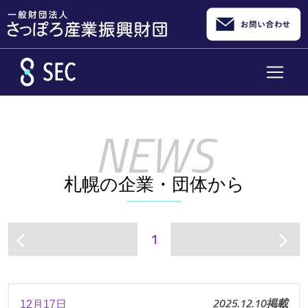
メインコンテンツへスキップ
札幌の企業・団体から
1
arrow_back_ios
arrow_forward_ios
2025.12.10掲載
12月17日