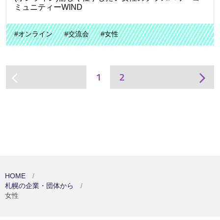
ミュニティーWIND
#オンライン
#交流会
#女性
1
2
arrow_back_ios
arrow_forward_ios
HOME
札幌の企業・団体から
女性