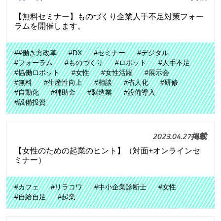
【無料セミナー】ものづくり企業人手不足対策フォー
ラムを開催します。
##働き方改革
#DX
#セミナー
#デジタル
#フォーラム
#ものづくり
#ロボット
#人手不足
#協働ロボット
#女性
#女性活躍
#展示会
#無料
#生産性向上
#相談
#省人化
#研修
#自動化
#補助金
#製造業
#設備導入
#設備投資
2023.04.27掲載
【女性のための起業のヒント】（対面+オンラインセ
ミナー）
#カフェ
#リラコワ
#中小企業診断士
#女性
#自給自足
#起業