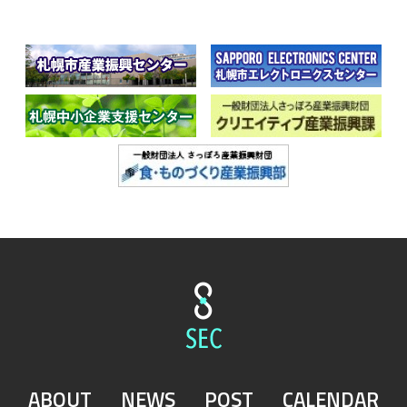
ABOUT
NEWS
POST
CALENDAR