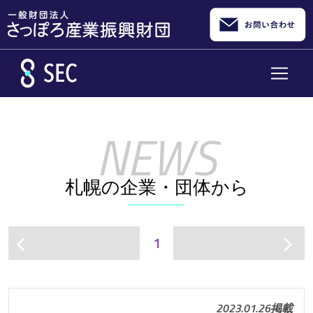
メインコンテンツへスキップ
札幌の企業・団体から
1
arrow_back_ios
arrow_forward_ios
2023.01.26掲載