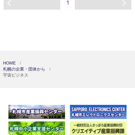
1
arrow_back_ios
arrow_forward_ios
HOME
札幌の企業・団体から
宇宙ビジネス