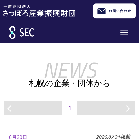
メインコンテンツへスキップ
札幌の企業・団体から
1
arrow_back_ios
arrow_forward_ios
2026.07.31掲載
8月20日