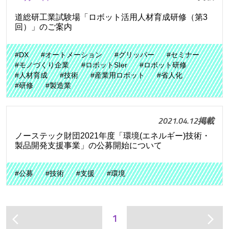
道総研工業試験場「ロボット活用人材育成研修（第3
回）」のご案内
#DX
#オートメーション
#グリッパー
#セミナー
#モノづくり企業
#ロボットSIer
#ロボット研修
#人材育成
#技術
#産業用ロボット
#省人化
#研修
#製造業
2021.04.12掲載
ノーステック財団2021年度「環境(エネルギー)技術・
製品開発支援事業」の公募開始について
#公募
#技術
#支援
#環境
1
arrow_back_ios
arrow_forward_ios