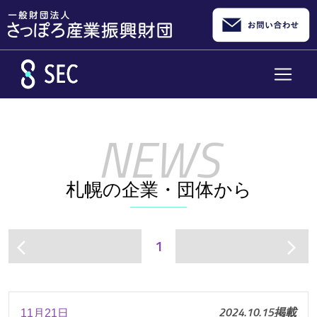
メインコンテンツへスキップ
札幌の企業・団体から
1
arrow_back_ios
arrow_forward_ios
2024.10.15掲載
11月21日