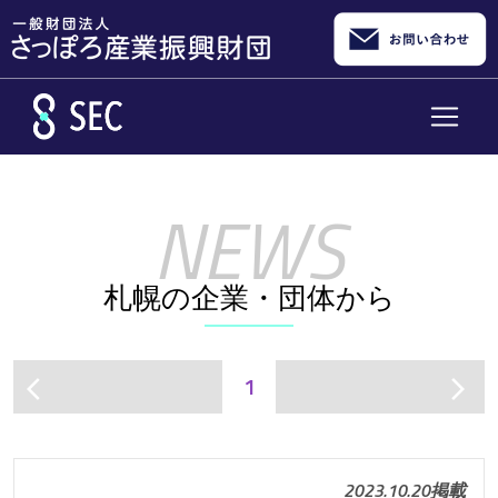
メインコンテンツへスキップ
札幌の企業・団体から
1
arrow_back_ios
arrow_forward_ios
2023.10.20掲載