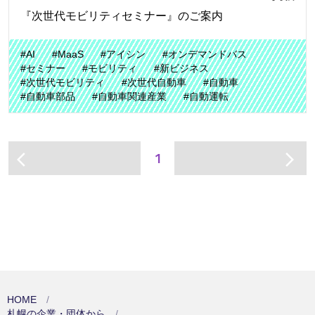
『次世代モビリティセミナー』のご案内
#AI
#MaaS
#アイシン
#オンデマンドバス
#セミナー
#モビリティ
#新ビジネス
#次世代モビリティ
#次世代自動車
#自動車
#自動車部品
#自動車関連産業
#自動運転
1
arrow_back_ios
arrow_forward_ios
HOME
札幌の企業・団体から