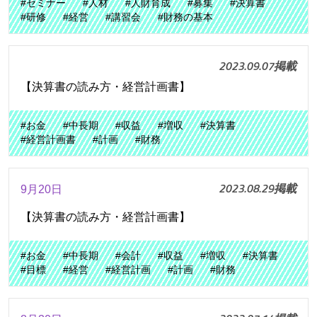
#セミナー
#人材
#人財育成
#募集
#決算書
#研修
#経営
#講習会
#財務の基本
2023.09.07掲載
【決算書の読み方・経営計画書】
#お金
#中長期
#収益
#増収
#決算書
#経営計画書
#計画
#財務
2023.08.29掲載
9月20日
【決算書の読み方・経営計画書】
#お金
#中長期
#会計
#収益
#増収
#決算書
#目標
#経営
#経営計画
#計画
#財務