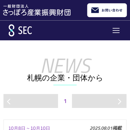
メインコンテンツへスキップ
札幌の企業・団体から
1
arrow_back_ios
arrow_forward_ios
2025.08.01掲載
10月8日 ~ 10月10日