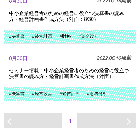
2022.07.14掲載
8月30日
中小企業経営者のための経営に役立つ決算書の読み
方・経営計画書作成方法（対面：8/30）
#決算書
#経営計画
#財務
#資金繰り
2022.06.10掲載
8月30日
セミナー情報：中小企業経営者のための経営に役立つ
決算書の読み方・経営計画書作成方法（対面）
#決算書
#経営改善
#経営計画
#財務分析
1
arrow_back_ios
arrow_forward_ios