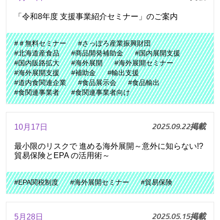
「令和8年度 支援事業紹介セミナー」のご案内
#＃無料セミナー
#さっぽろ産業振興財団
#北海道産食品
#商品開発補助金
#国内展開支援
#国内販路拡大
#海外展開
#海外展開セミナー
#海外展開支援
#補助金
#輸出支援
#道内食関連企業
#食品展示会
#食品輸出
#食関連事業者
#食関連事業者向け
2025.09.22掲載
10月17日
最小限のリスクで 進める海外展開～意外に知らない!?
貿易保険とEPA の活用術～
#EPA関税制度
#海外展開セミナー
#貿易保険
2025.05.15掲載
5月28日