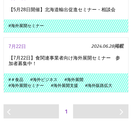
【5月28日開催】北海道輸出促進セミナー・相談会
#海外展開セミナー
2024.06.28掲載
7月22日
【7月22日】食関連事業者向け海外展開セミナー 参
加者募集中！
#＃食品
#海外ビジネス
#海外展開
#海外展開セミナー
#海外展開支援
#海外販路拡大
1
arrow_back_ios
arrow_forward_ios