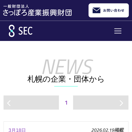
メインコンテンツへスキップ
札幌の企業・団体から
1
arrow_back_ios
arrow_forward_ios
2026.02.19掲載
3月18日