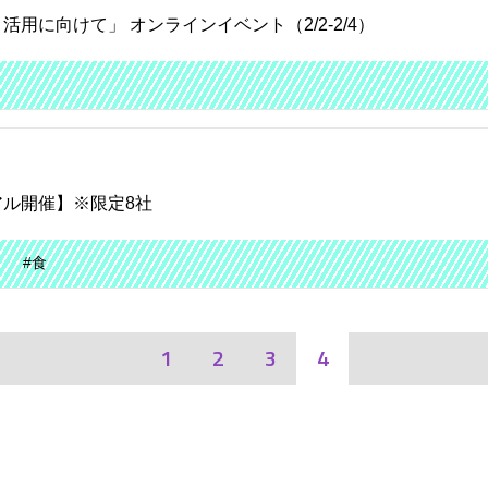
に向けて」 オンラインイベント（2/2-2/4）
ル開催】※限定8社
#食
1
2
3
4