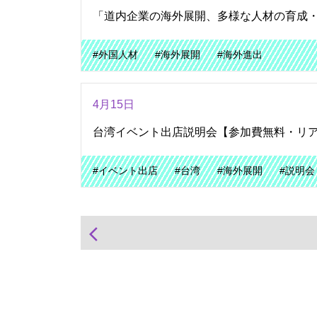
「道内企業の海外展開、多様な人材の育成・活用
#外国人材
#海外展開
#海外進出
4月15日
台湾イベント出店説明会【参加費無料・リア
#イベント出店
#台湾
#海外展開
#説明会
arrow_back_ios