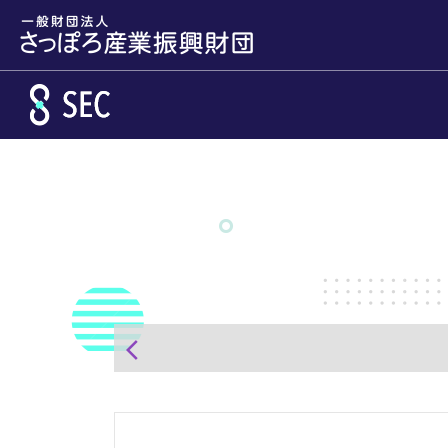
メインコンテンツへスキップ
arrow_back_ios