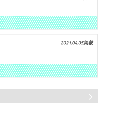
2021.04.05掲載
arrow_forward_ios