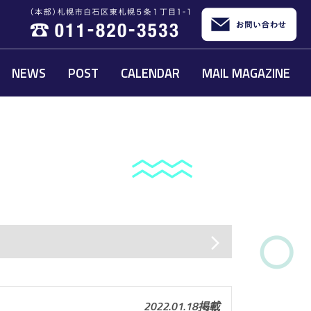
NEWS
POST
CALENDAR
MAIL MAGAZINE
arrow_forward_ios
2022.01.18掲載