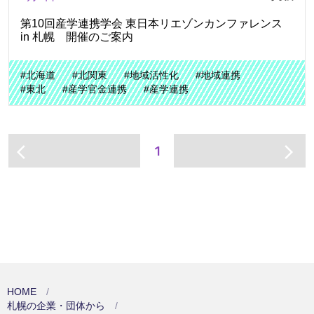
第10回産学連携学会 東日本リエゾンカンファレンス
in 札幌 開催のご案内
#北海道
#北関東
#地域活性化
#地域連携
#東北
#産学官金連携
#産学連携
1
arrow_back_ios
arrow_forward_ios
HOME
札幌の企業・団体から