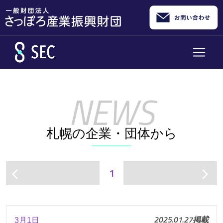
メインコンテンツへスキップ
札幌の企業・団体から
1
arrow_back_ios
arrow_forward_ios
2025.01.27掲載
3月1日