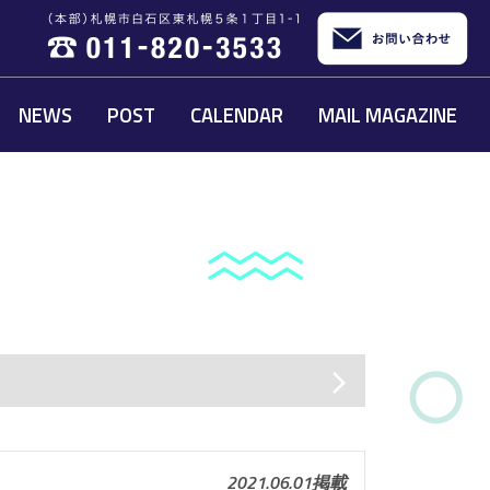
NEWS
POST
CALENDAR
MAIL MAGAZINE
arrow_forward_ios
2021.06.01掲載