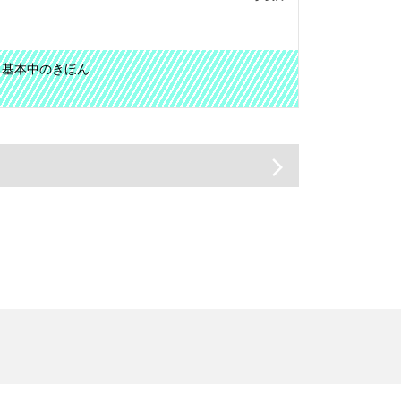
る基本中のきほん
arrow_forward_ios