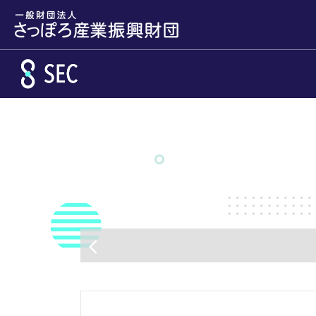
メインコンテンツへスキップ
arrow_back_ios