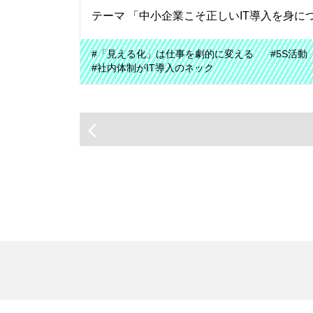
テーマ 「中小企業こそ正しいIT導入を身に
#「見える化」は仕事を劇的に変える
#5S活動
#社内体制がIT導入のネック
arrow_back_ios