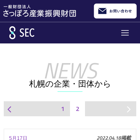
メインコンテンツへスキップ
札幌の企業・団体から
1
2
arrow_back_ios
arrow_forward_ios
2022.04.18掲載
5月17日