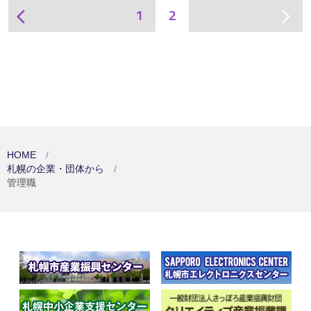
1
2
arrow_back_ios
arrow_forward_ios
HOME
札幌の企業・団体から
管理職