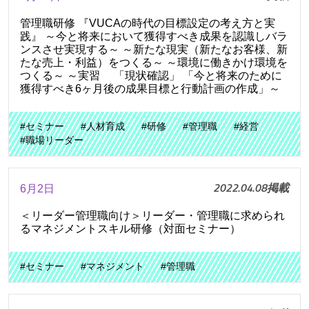
管理職研修 『VUCAの時代の目標設定の考え方と実
践』 ～今と将来において獲得すべき成果を認識しバラ
ンスさせ実現する～ ～新たな現実（新たなお客様、新
たな売上・利益）をつくる～ ～環境に働きかけ環境を
つくる～ ～実習 「現状確認」 「今と将来のために
獲得すべき6ヶ月後の成果目標と行動計画の作成」～
#セミナー
#人材育成
#研修
#管理職
#経営
#職場リーダー
2022.04.08掲載
6月2日
＜リーダー管理職向け＞リーダー・管理職に求められ
るマネジメントスキル研修（対面セミナー）
#セミナー
#マネジメント
#管理職