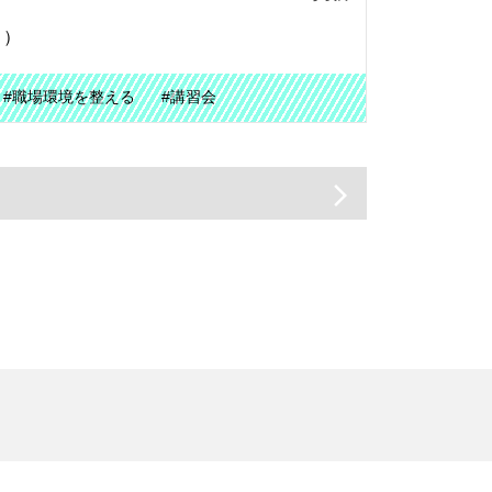
！）
#職場環境を整える
#講習会
arrow_forward_ios