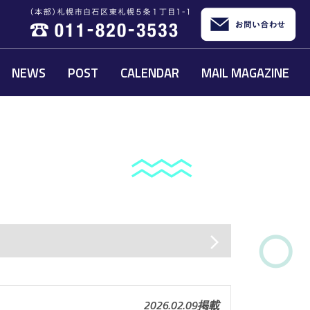
NEWS
POST
CALENDAR
MAIL MAGAZINE
arrow_forward_ios
2026.02.09掲載