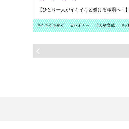
【ひとり一人がイキイキと働ける職場へ！
#イキイキ働く
#セミナー
#人材育成
#人
arrow_back_ios