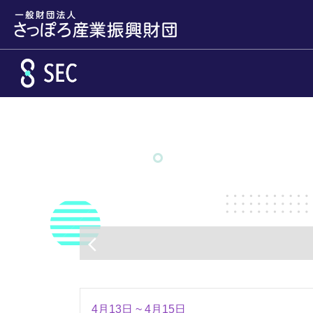
メインコンテンツへスキップ
arrow_back_ios
4月13日 ~ 4月15日