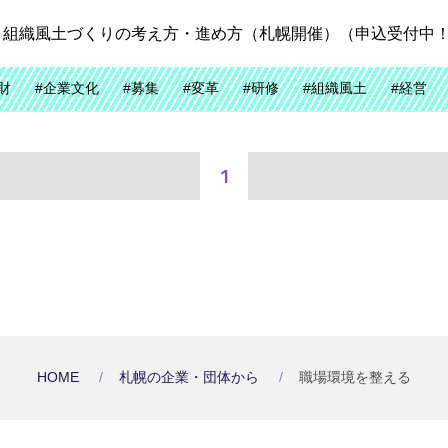
】組織風土づくりの考え方・進め方（札幌開催）（申込受付中
財
#企業文化
#募集
#変革
#研修
#組織風土
#経営
1
HOME
札幌の企業・団体から
職場環境を整える