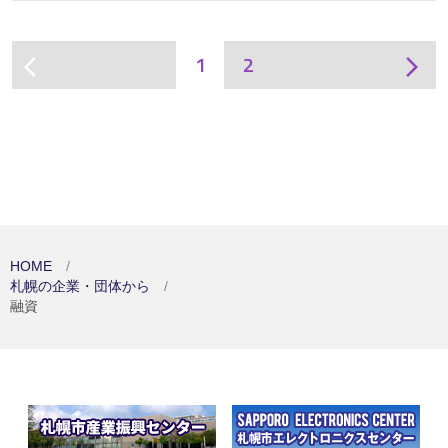
1
2
arrow_back_ios
arrow_forward_ios
HOME
札幌の企業・団体から
融資