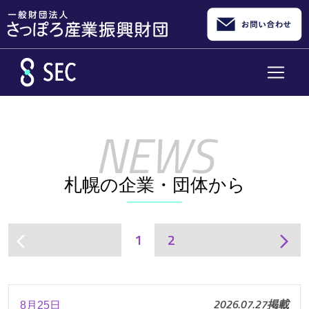
メインコンテンツへスキップ
札幌の企業・団体から
1
2
arrow_back_ios
arrow_forward_ios
2026.07.27掲載
8月25日