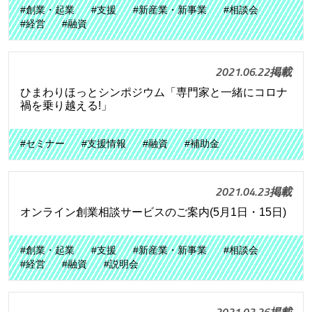
#創業・起業
#支援
#新産業・新事業
#相談会
#経営
#融資
2021.06.22掲載
ひまわりほっとシンポジウム「専門家と一緒にコロナ
禍を乗り越える!」
#セミナー
#支援情報
#融資
#補助金
2021.04.23掲載
オンライン創業相談サービスのご案内(5月1日・15日)
#創業・起業
#支援
#新産業・新事業
#相談会
#経営
#融資
#説明会