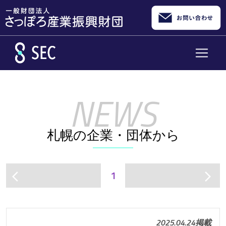
メインコンテンツへスキップ
札幌の企業・団体から
1
arrow_back_ios
arrow_forward_ios
2025.04.24掲載