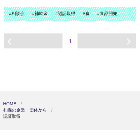
#相談会
#補助金
#認証取得
#食
#食品開発
1
arrow_back_ios
arrow_forward_ios
HOME
札幌の企業・団体から
認証取得