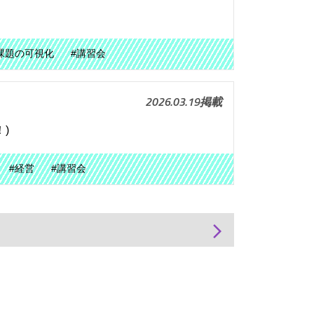
課題の可視化
#講習会
2026.03.19掲載
)
#経営
#講習会
arrow_forward_ios