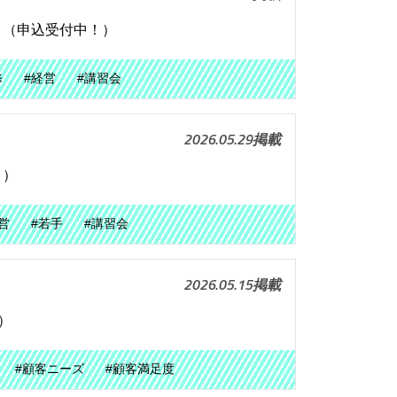
）（申込受付中！）
修
#経営
#講習会
2026.05.29掲載
！）
営
#若手
#講習会
2026.05.15掲載
）
#顧客ニーズ
#顧客満足度