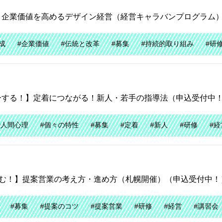
】企業価値を高めるデザイン経営（経営キャラバンプログラム
成
#企業価値
#伝統と改革
#募集
#持続的取り組み
#研
ーする！】定着につながる！新人・若手の指導法（申込受付中
#人間心理
#個々の特性
#募集
#定着
#新人
#研修
#経
かむ！】提案営業の考え方・進め方（札幌開催）（申込受付中！
#募集
#提案のコツ
#提案営業
#研修
#経営
#講習会