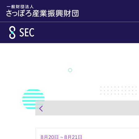
メインコンテンツへスキップ
arrow_back_ios
8月20日 ~ 8月21日