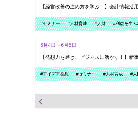
【経営改善の進め方を学ぶ！】会計情報活
#セミナー
#人材育成
#人財
#利益を生み
6月4日 ~ 6月5日
【発想力を磨き、ビジネスに活かす！】新事
#アイデア発想
#セミナー
#人材育成
#人
arrow_back_ios