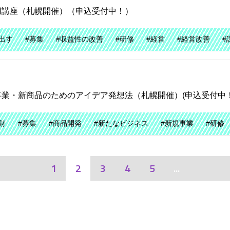
用講座（札幌開催）（申込受付中！）
出す
#募集
#収益性の改善
#研修
#経営
#経営改善
#
業・新商品のためのアイデア発想法（札幌開催）(申込受付中！
財
#募集
#商品開発
#新たなビジネス
#新規事業
#研修
1
2
3
4
5
...