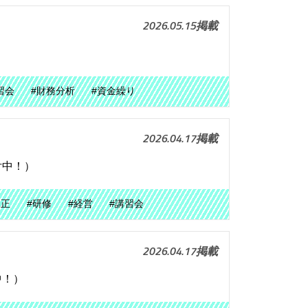
2026.05.15掲載
習会
#財務分析
#資金繰り
2026.04.17掲載
付中！）
改正
#研修
#経営
#講習会
2026.04.17掲載
中！）