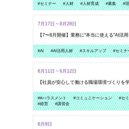
#セミナー
#人材
#人材育成
#募集
#
7月17日 ~ 8月28日
【7〜8月開催】業務に“本当に使える”AI活
#AI
#AI活用人材
#スキルアップ
#セミナ
6月11日 ~ 6月12日
【社員が安心して働ける職場環境づくりを
##ハラスメント
#コミュニケーション
#セ
#経営
#講習会
6月9日