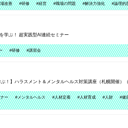
現場改善
#研修
#経営
#職場の問題
#解決力強化
#論理的
⽤を学ぶ！ 超実践型AI連続セミナー
ー
#研修
#講習会
学ぶ！】ハラスメント＆メンタルヘルス対策講座（札幌開催）
ミナー
#メンタルヘルス
#人材定着
#人材育成
#人財
#健