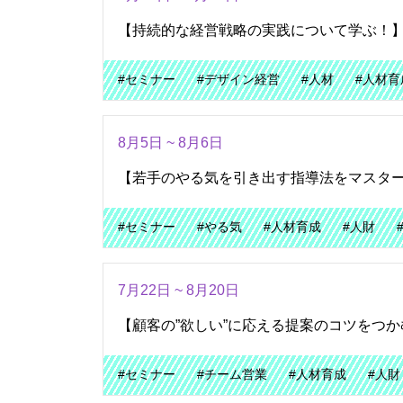
【持続的な経営戦略の実践について学ぶ！
#セミナー
#デザイン経営
#人材
#人材育
8月5日 ~ 8月6日
【若手のやる気を引き出す指導法をマスタ
#セミナー
#やる気
#人材育成
#人財
7月22日 ~ 8月20日
【顧客の”欲しい”に応える提案のコツをつ
#セミナー
#チーム営業
#人材育成
#人財