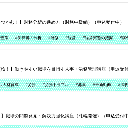
をつかむ！】財務分析の進め方（財務中級編）（申込受付中）
改善策
#決算書の分析
#研修
#経営
#経営実態の把握
#講
点検！】働きやすい職場を目指す人事・労務管理講座（申込受
#人材育成
#労務
#労務トラブル
#募集
#最新動向
#法
！】職場の問題発見・解決力強化講座（札幌開催）（申込受付