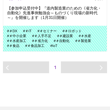
【参加申込受付中】『道内製造業のための《省力化・
自動化》先進事例勉強会～ものづくり現場の新時代
～』を開催します（1月31日開催）
#＃DX
#＃IT
#＃セミナー
#＃ロボット
#＃中小企業
#＃人手不足
#＃建設業
#＃水産
#＃水産加工
#＃省力化
#＃自動化
#＃製造業
#＃食品
#＃食品加工
#IoT
1
arrow_back_ios
arrow_forward_ios