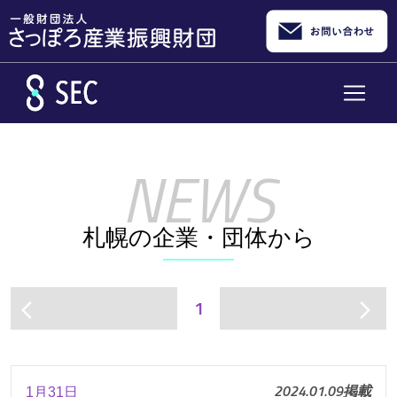
メインコンテンツへスキップ
札幌の企業・団体から
1
arrow_back_ios
arrow_forward_ios
2024.01.09掲載
1月31日