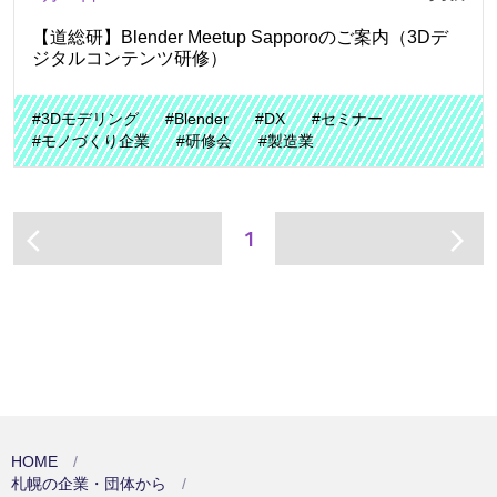
【道総研】Blender Meetup Sapporoのご案内（3Dデ
ジタルコンテンツ研修）
#3Dモデリング
#Blender
#DX
#セミナー
#モノづくり企業
#研修会
#製造業
1
arrow_back_ios
arrow_forward_ios
HOME
札幌の企業・団体から