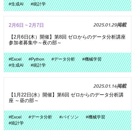
#生成AI
#統計学
2025.01.29掲載
2月6日 ~ 2月7日
【2月6日(木）開催】第8回 ゼロからのデータ分析講座
参加者募集中～夜の部～
#Excel
#Python
#データ分析
#機械学習
#生成AI
#統計学
2025.01.14掲載
【1月22日(水）開催】第6回 ゼロからのデータ分析講
座 ～昼の部～
#Excel
#データ分析
#パイソン
#機械学習
#統計学