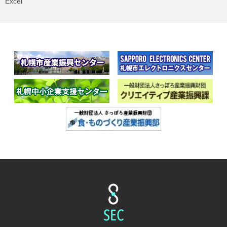
Excel