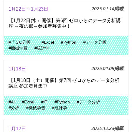
2025.01.14掲載
1月22日 ~ 1月23日
【1月22日(水）開催】第6回 ゼロからのデータ分析講
座 ～夜の部～参加者募集中！
#「３C分析」
#Excel
#Python
#データ分析
#機械学習
#統計学
2025.01.08掲載
1月18日
【1月18日（土）開催】第7回 ゼロからのデータ分析
講座 参加者募集中
#AI
#Excel
#IT
#Python
#データ分析
#分析
#機械学習
#統計学
2024.12.23掲載
1月12日